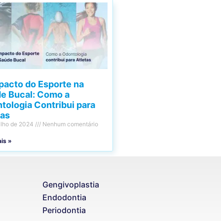
Chat WhatsApp
Por favor, preencha os campos abaixo para
conversar e teremos todo o prazer em
ajudá-lo!
pacto do Esporte na
e Bucal: Como a
tologia Contribui para
tas
ulho de 2024
Nenhum comentário
ais »
Gengivoplastia
Endodontia
Ao informar meus dados e clicar em ‘INICIAR CONVERSA’, eu
concordo com a
Política de Privacidade
.
Periodontia