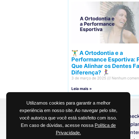
🏋️‍♂️ A Ortodontia e a
Performance Esportiva: 
Que Alinhar os Dentes F
Diferença? 🏃‍♀️
3 de março de 2025
Nenhum coment
Leia mais »
Utilizamos cookies para garantir a melhor
experiência em nosso site. Ao navegar pelo site,
Check
você autoriza que você está satisfeito com isso.
Impla
Em caso de dúvidas, acesse nossa
Política de
Lente
Privacidade.
RESPONSÁVEL TÉCNICO | CROSP:
6020RT