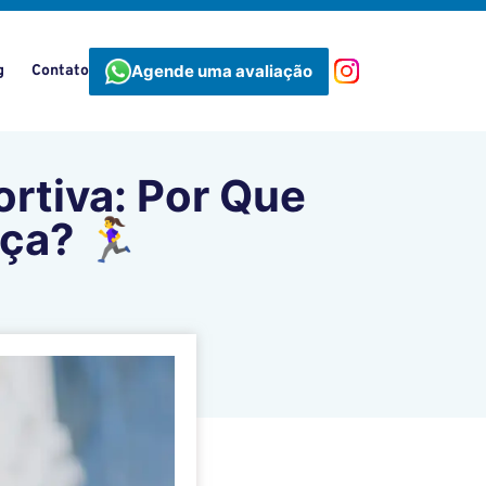
Agende uma avaliação
g
Contato
portiva: Por Que
? 🏃‍♀️