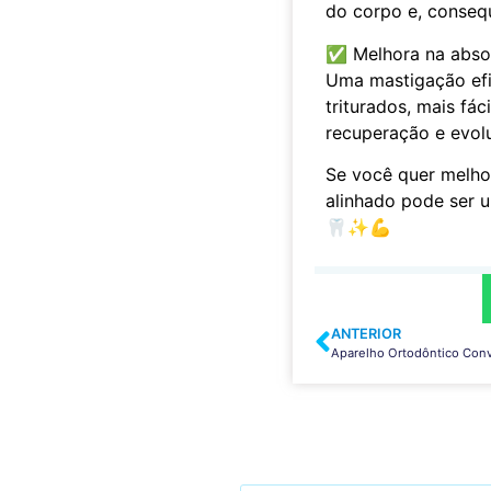
do corpo e, conseq
✅ Melhora na absor
Uma mastigação efi
triturados, mais fác
recuperação e evolu
Se você quer melhor
alinhado pode ser 
🦷✨💪
ANTERIOR
Aparelho Ortodôntico Conv