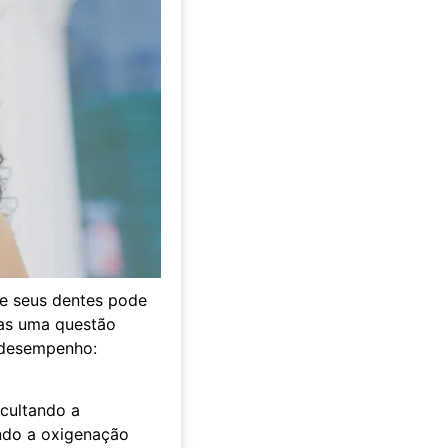
de seus dentes pode
as uma questão
u desempenho:
icultando a
ndo a oxigenação