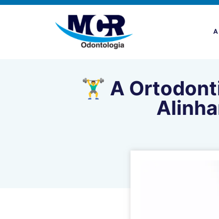
A
🏋️‍♂️ A Ortodo
Alinha