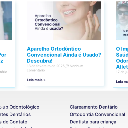
Aparelho Ortodôntico
O Im
Por
Convencional Ainda é Usado?
Saúd
az
Descubra!
Odon
18 de fevereiro de 2025
Nenhum
Atle
comentário
ário
17 de j
Leia mais »
Leia m
-up Odontológico
Clareamento Dentário
ntes Dentários
Ortodontia Convencional
s de Contato
Dentista para criança